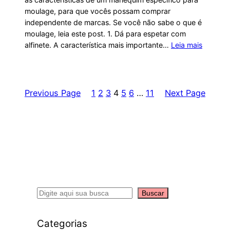
moulage, para que vocês possam comprar
independente de marcas. Se você não sabe o que é
moulage, leia este post. 1. Dá para espetar com
alfinete. A característica mais importante…
Leia mais
Previous Page
1
2
3
4
5
6
…
11
Next Page
S
Buscar
e
a
Categorias