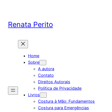
Skip
to
content
Renata Perito
Home
Sobre
A autora
Contato
Direitos Autorais
Política de Privacidade
Livros
Costura à Mão: Fundamentos
Costura para Emergências