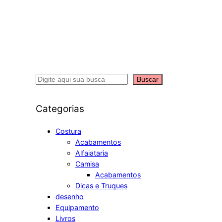
S
Buscar
e
a
Categorias
r
c
Costura
Acabamentos
h
Alfaiataria
Camisa
Acabamentos
Dicas e Truques
desenho
Equipamento
Livros