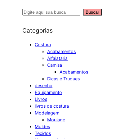
S
Buscar
e
a
Categorias
r
c
Costura
Acabamentos
h
Alfaiataria
Camisa
Acabamentos
Dicas e Truques
desenho
Equipamento
Livros
livros de costura
Modelagem
Moulage
Moldes
Tecidos