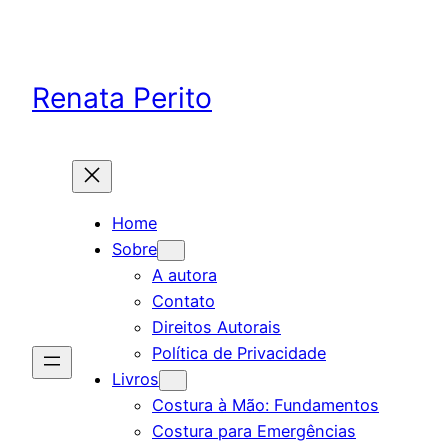
Skip
to
content
Renata Perito
Home
Sobre
A autora
Contato
Direitos Autorais
Política de Privacidade
Livros
Costura à Mão: Fundamentos
Costura para Emergências