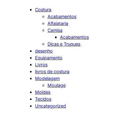
r
c
Costura
Acabamentos
h
Alfaiataria
Camisa
Acabamentos
Dicas e Truques
desenho
Equipamento
Livros
livros de costura
Modelagem
Moulage
Moldes
Tecidos
Uncategorized