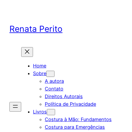
Skip
to
content
Renata Perito
Home
Sobre
A autora
Contato
Direitos Autorais
Política de Privacidade
Livros
Costura à Mão: Fundamentos
Costura para Emergências