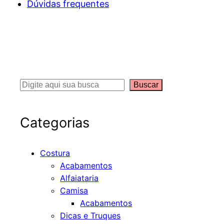
Dúvidas frequentes
S
Buscar
e
a
Categorias
r
c
Costura
h
Acabamentos
Alfaiataria
Camisa
Acabamentos
Dicas e Truques