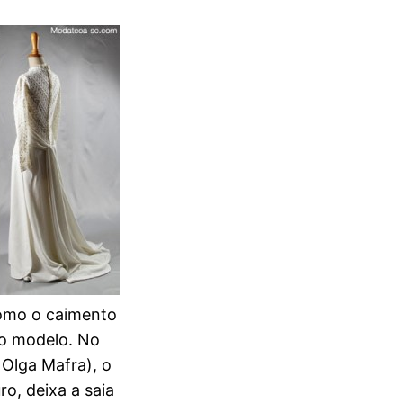
omo o caimento
 o modelo. No
a Olga Mafra), o
o, deixa a saia