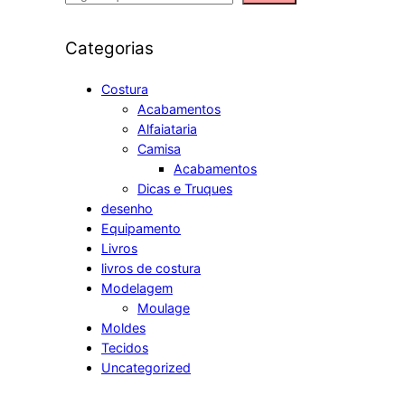
e
a
Categorias
r
c
Costura
Acabamentos
h
Alfaiataria
Camisa
Acabamentos
Dicas e Truques
desenho
Equipamento
Livros
livros de costura
Modelagem
Moulage
Moldes
Tecidos
Uncategorized