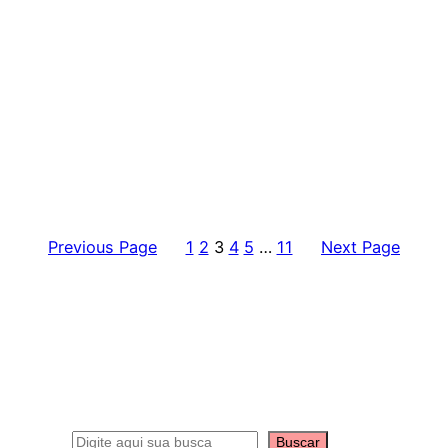
Previous Page
1
2
3
4
5
…
11
Next Page
S
Buscar