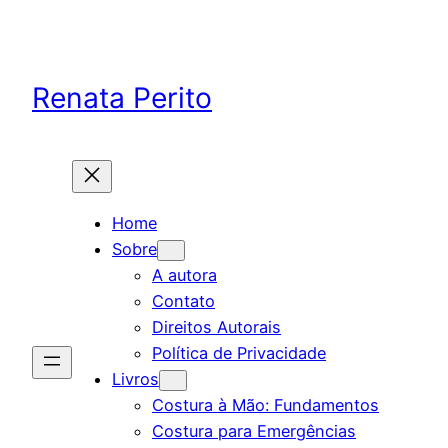
Skip
to
content
Renata Perito
Home
Sobre
A autora
Contato
Direitos Autorais
Política de Privacidade
Livros
Costura à Mão: Fundamentos
Costura para Emergências